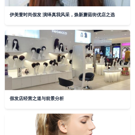
伊美萱时尚假发 演绎真我风采，焕新蘑菇街优店之选
假发店经营之道与前景分析