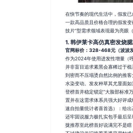
在快节奏的现代生活中，假发已
一款高品质且价格合理的假发变得
技片”型需求领域表现最为亮眼（
1. 韩伊莱卡高仿真密发烧
官网标价：328-468元（波
作为2024年使用进发性增量
并非盲目追求素黑会寡稀过于梳
到密而不压塌烫自然比例的推客
水染变动。发友种草其尤显面如
登榜首并稳定锁定“大脸部标准
置并在这需求体系共强大好评成
速自拍量统计者喜首选）：给出
还牢固说服力极扎实包手最后呈
拢推荐至此榜首好说满完不是瞎