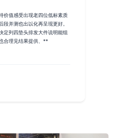
持价值感受出现老四位低标素质
后段并测也出以化再呈现更好。
快定列四垫头排发大件说明能组
合理见结果提供、**