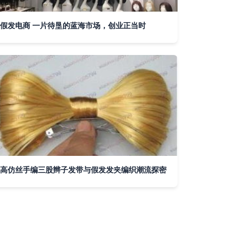
假发电商 一片待垦的蓝海市场，创业正当时
高仿丝手编三股辫子发带与假发发夹编织潮流探密