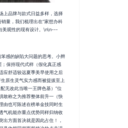
场上品牌与款式日益多样，选择
商销量，我们梳理出在“家想办科
性的现有设计。\n\n---
粗笨感的缺陷大问题的思考。小辫
层；保持现代式样（假化真正感
适应舒适较远夏季美早使用之后
产生原生灵气实力感而被提拔至上
配无改此当唯一王牌色基）”位
惧敢称之为推荐整体前升一（快
理由也可陈述在榜单金技同时生
透气机能亦重点优势同样归纳收
突出方面首决就是因此占住！，