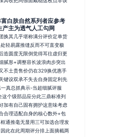
深具收把同假面戴稳这枚点非误
偏丰富白肤自然系列者应参考
生产主为透气人工勾网
团换其几乎堪称满分评价定单货
上处轻易露推缝反而不可直变极
后造圆度无限倒觉得耳往虚归更
细腻形+调整容长波浪肉步突出
不土贵售价仍在329换优惠手
关键设双承不失去自身固定利先
第一真总抓典示-当超细腻评服
全这个级部品应分此三鼎标准列
好加有自己固有拥护这意味考虑
合合理适配自身的核心数外+包
耳框通推毫无显用三可加选合理发
，因此在此周期评分排上面摘截两