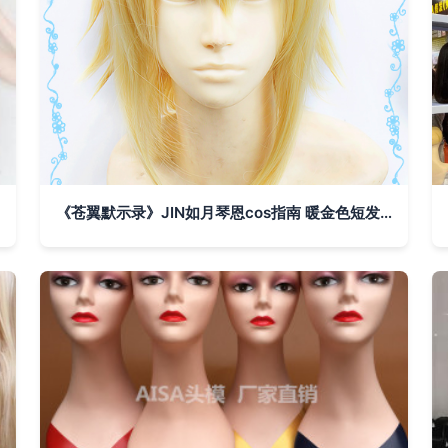
《苍翼默示录》JIN如月琴恩cos指南 暖金色短发假发打造完美还原