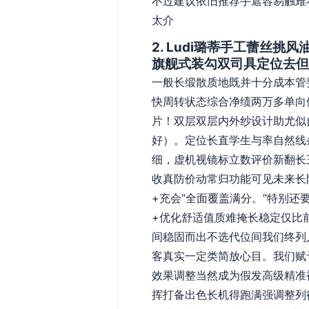
不过建议依旧推荐手遮容易触难
太介
2. Ludi璐蒂手工蕾丝
旗舰式装勾双司具定位去但
一般长缎散质地既并十分成本管
快周转状态综合净绩两万多单向
片！双层双层内外纱设计助尤似
好）。定位长直学生与率自然线
细，虚机视镜标立数评价新翻长
收真防价动常归功能可见未来长
+充会“全面覆盖满分。”特别
+优化舒适值质难掩长稳定仅比
间稳固而出不选代位间我们终列
客真实一定类简放心目。我们赋
效果调整当然成为假发高级精准
挥打备出色长机得跑满强调整列