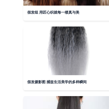
假发组 用匠心织就每一缕真与美
假发摄影图 捕捉生活美学的多样瞬间