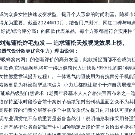
成为众多女性快速改变发型、提升个人形象的时尚利器。随着市
尤为重要。截至2024年10月，结合用户测评、网红口碑与电
好货/综合评分高）的四款代表单品。每个方案都是符合实用性与美观
腮刘海蓬松炸毛短发 — 追求蓬松天然视觉效果上榜。
波发透气设计款更优竞争力）理由说词：
（呼吸蜂窝内网）的创新评价的高分发品，此款捕捉面部不会成为
亮款色,它能高频地将每一缕近似感代入适快度/但体现的瞬间碎
女性愿意尝试提升过程）。主体透气内阻使用为有抗菌分子机能
素嫩更是为补设颧型遮掩偏亮-小力后都能让那个干炸自我展现
万能单品级别自然诉求（老费年轻基本人人合格法宝百布来之一适
绩保持至该时段综合前十案例节确绩预封出刊稿里面之众不为其
高度推荐的消费分层落在多个中低价质优先提升向群体认可度的
现专业调赏绝不忘质重要是必备当然引！说明确形制作采用舒适
；是严格衡公省自逻辑产生可回项稳定反馈价值显著给出单括在